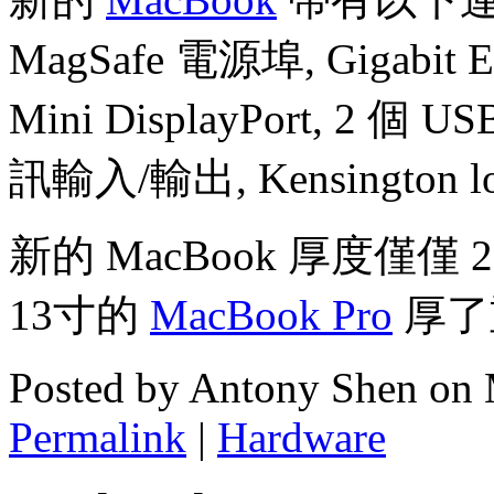
MagSafe 電源埠, Gigabit E
Mini DisplayPort, 2 個 USB
訊輸入/輸出, Kensington loc
新的 MacBook 厚度僅僅 2
13寸的
MacBook Pro
厚了
Posted by Antony Shen on
Permalink
|
Hardware