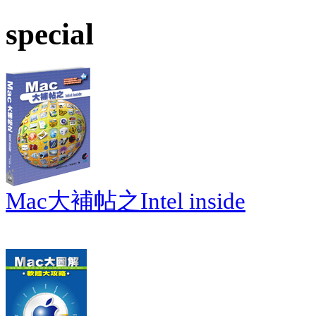
special
Mac大補帖之Intel inside