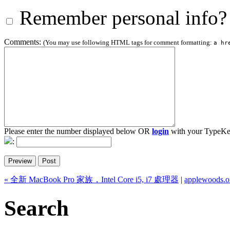
Remember personal info?
Comments:
(You may use following HTML tags for comment formatting:
a hr
Please enter the number displayed below OR
login
with your TypeKe
:
« 全新 MacBook Pro 家族，Intel Core i5, i7 處理器
|
applewoods.o
Search