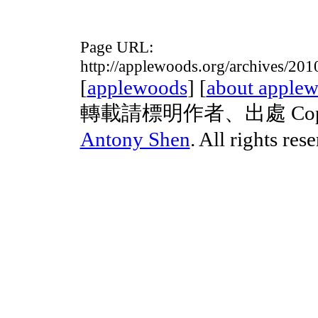
Page URL:
http://applewoods.org/archives/2
[
applewoods
] [
about apple
轉載請標明作者、出處 Copyrig
Antony Shen
. All rights res