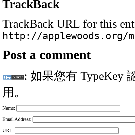
TrackBack
TrackBack URL for this ent
http://applewoods.org/m
Post a comment
: 如果您有 TypeKey
用。
Name:
Email Address:
URL: