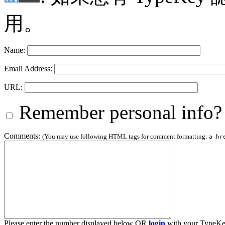
用。
Name:
Email Address:
URL:
Remember personal info?
Comments:
(You may use following HTML tags for comment formatting:
a hr
Please enter the number displayed below OR
login
with your TypeKe