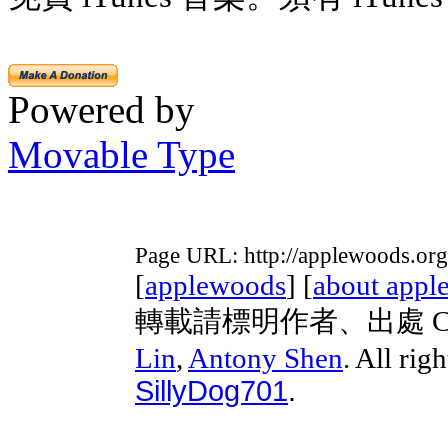
Powered by
Movable Type
Page URL: http://applewoods.or
[
applewoods
] [
about appl
轉載請標明作者、出處 Copyri
Lin
,
Antony Shen
. All rig
SillyDog701
.