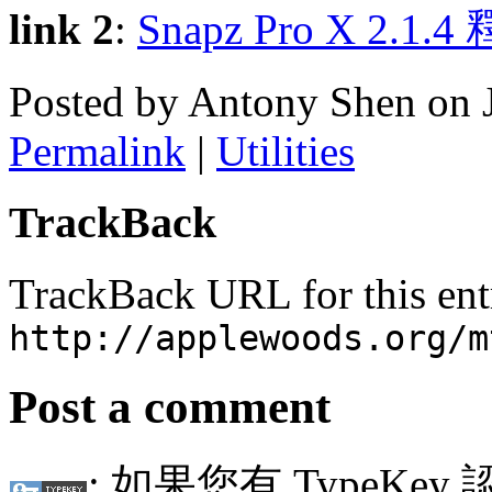
link 2
:
Snapz Pro X 2.1.4
Posted by Antony Shen on 
Permalink
|
Utilities
TrackBack
TrackBack URL for this ent
http://applewoods.org/m
Post a comment
: 如果您有 TypeKey