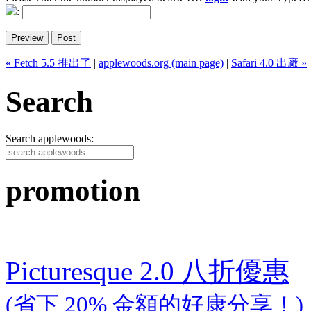
:
« Fetch 5.5 推出了
|
applewoods.org (main page)
|
Safari 4.0 出廠 »
Search
Search applewoods:
promotion
Picturesque 2.0 八折優惠
(省下 20% 金額的好康分享！)