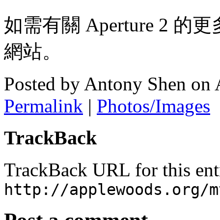
如需有關 Aperture 2
網站。
Posted by Antony Shen on 
Permalink
|
Photos/Images
TrackBack
TrackBack URL for this ent
http://applewoods.org/m