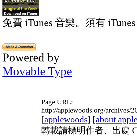
免費 iTunes 音樂。須有 iTunes 
Powered by
Movable Type
Page URL:
http://applewoods.org/archives/
[
applewoods
] [
about appl
轉載請標明作者、出處 Copyri