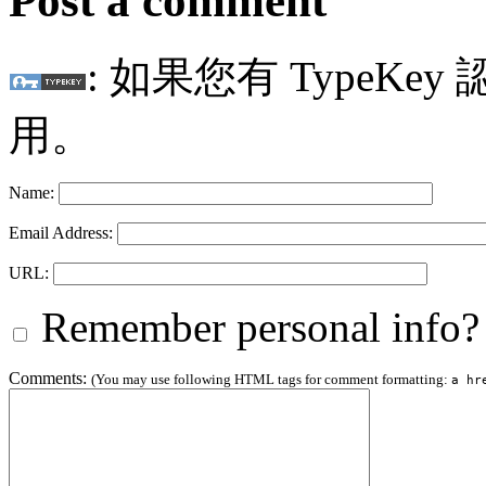
Post a comment
: 如果您有 TypeKey
用。
Name:
Email Address:
URL:
Remember personal info?
Comments:
(You may use following HTML tags for comment formatting:
a hr