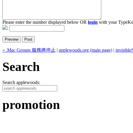
Please enter the number displayed below OR
login
with your TypeKe
:
« .Mac Groups 服務將停止
|
applewoods.org (main page)
|
invisi
Search
Search applewoods:
promotion