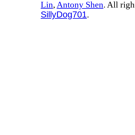
Lin
,
Antony Shen
. All rig
SillyDog701
.