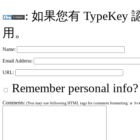
: 如果您有 TypeKey
用。
Name:
Email Address:
URL:
Remember personal info?
Comments:
(You may use following HTML tags for comment formatting:
a hr