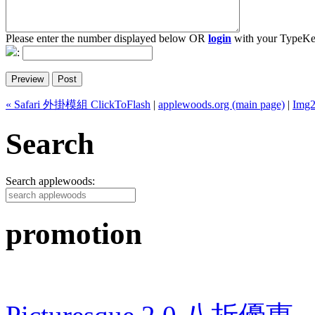
Please enter the number displayed below OR
login
with your TypeKe
:
« Safari 外掛模組 ClickToFlash
|
applewoods.org (main page)
|
Img
Search
Search applewoods:
promotion