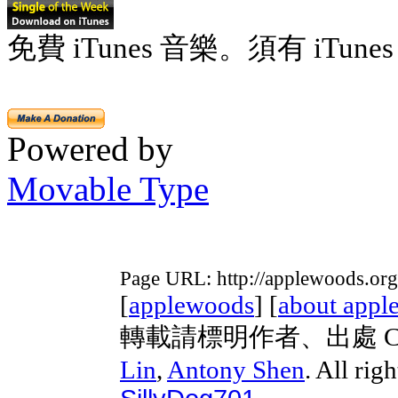
免費 iTunes 音樂。須有 iTunes 
Powered by
Movable Type
Page URL: http://applewoods.org
[
applewoods
] [
about appl
轉載請標明作者、出處 Copyri
Lin
,
Antony Shen
. All rig