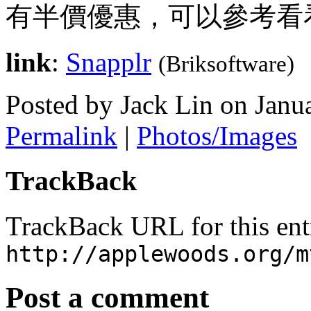
有半價優惠，可以參考看
link
:
Snapplr
(Briksoftware)
Posted by Jack Lin on Jan
Permalink
|
Photos/Images
TrackBack
TrackBack URL for this ent
http://applewoods.org/m
Post a comment