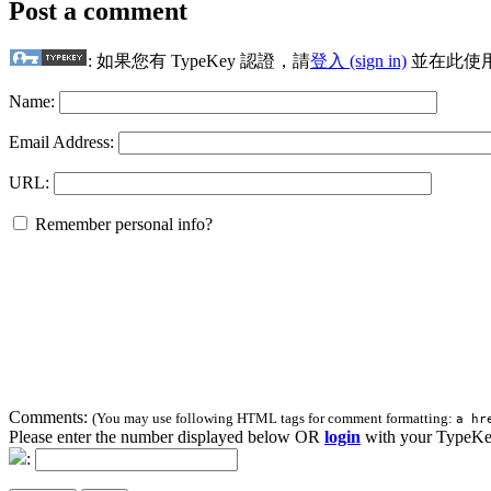
Post a comment
: 如果您有 TypeKey 認證，請
登入 (sign in)
並在此使
Name:
Email Address:
URL:
Remember personal info?
Comments:
(You may use following HTML tags for comment formatting:
a hr
Please enter the number displayed below OR
login
with your TypeKe
: