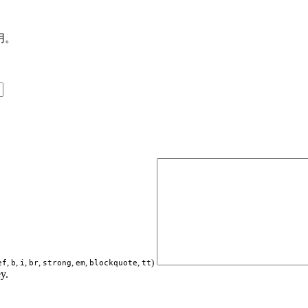
用。
,
,
,
,
,
,
,
)
ef
b
i
br
strong
em
blockquote
tt
y.