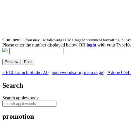
Comments:
(You may use following HTML tags for comment formatting:
a hr
Please enter the number displayed below OR
login
with your TypeKe
:
« F10 Launch Studio 2.0
|
applewoods.org (main page)
|
Adobe C
Search
Search applewoods:
promotion