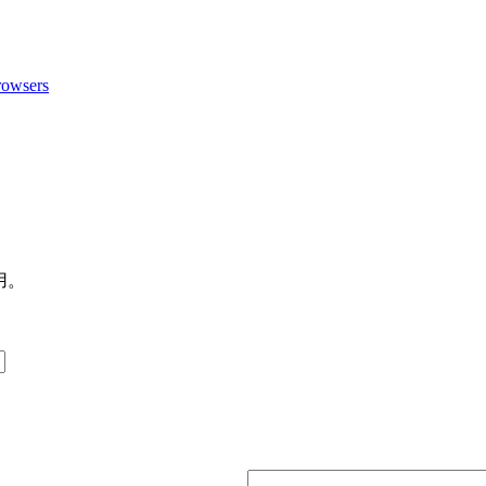
owsers
用。