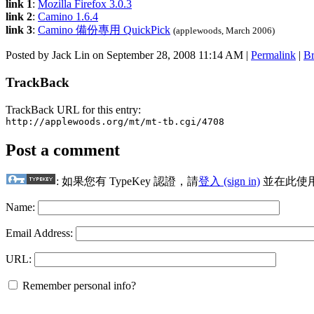
link 1
:
Mozilla Firefox 3.0.3
link 2
:
Camino 1.6.4
link 3
:
Camino 備份專用 QuickPick
(applewoods, March 2006)
Posted by Jack Lin on September 28, 2008 11:14 AM
|
Permalink
|
Br
TrackBack
TrackBack URL for this entry:
http://applewoods.org/mt/mt-tb.cgi/4708
Post a comment
: 如果您有 TypeKey 認證，請
登入 (sign in)
並在此使
Name:
Email Address:
URL:
Remember personal info?