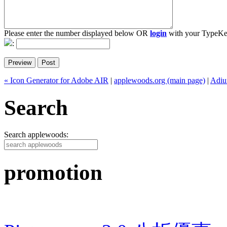
Please enter the number displayed below OR
login
with your TypeKe
:
« Icon Generator for Adobe AIR
|
applewoods.org (main page)
|
Adiu
Search
Search applewoods:
promotion