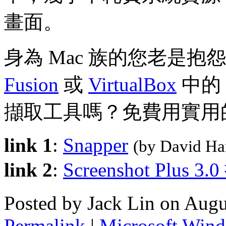
畫面。
身為 Mac 族的您老是抱
Fusion
或
VirtualBox
中的 
擷取工具嗎？免費用實用的 
link 1
:
Snapper
(by David H
link 2
:
Screenshot Plus 3
Posted by Jack Lin on Aug
Permalink
|
Microsoft Win