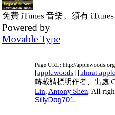
免費 iTunes 音樂。須有 iTunes 
Powered by
Movable Type
Page URL: http://applewoods.org
[
applewoods
] [
about appl
轉載請標明作者、出處 Copyri
Lin
,
Antony Shen
. All rig
SillyDog701
.