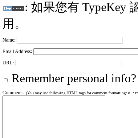
: 如果您有 TypeKey
用。
Name:
Email Address:
URL:
Remember personal info?
Comments:
(You may use following HTML tags for comment formatting:
a hr