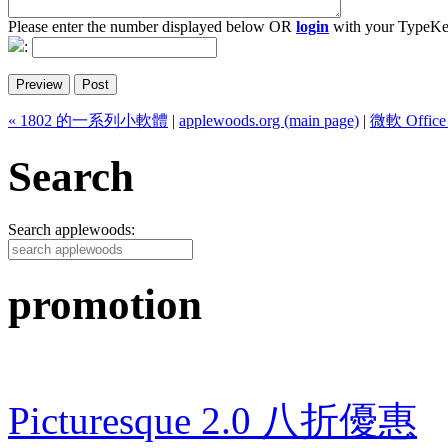
Please enter the number displayed below OR
login
with your TypeKe
:
« 1802 的一系列小軟體
|
applewoods.org (main page)
|
微軟 Offi
Search
Search applewoods:
promotion
Picturesque 2.0 八折優惠