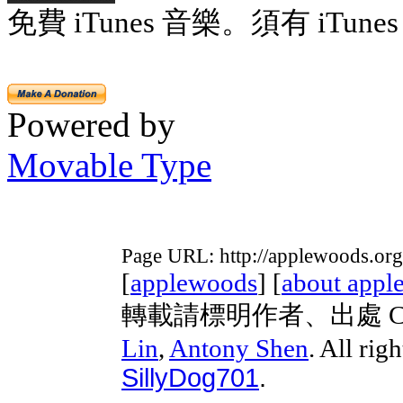
免費 iTunes 音樂。須有 iTunes 
Powered by
Movable Type
Page URL: http://applewoods.org
[
applewoods
] [
about appl
轉載請標明作者、出處 Copyri
Lin
,
Antony Shen
. All rig
SillyDog701
.