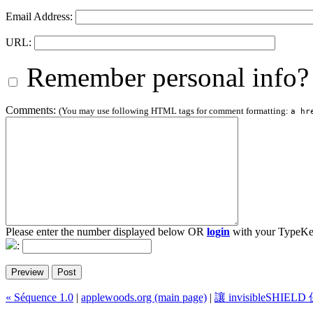
Email Address:
URL:
Remember personal info?
Comments:
(You may use following HTML tags for comment formatting:
a hr
Please enter the number displayed below OR
login
with your TypeKe
:
« Séquence 1.0
|
applewoods.org (main page)
|
讓 invisibleSHI