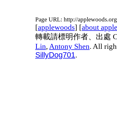
Page URL: http://applewoods.org
[
applewoods
] [
about appl
轉載請標明作者、出處 Copyri
Lin
,
Antony Shen
. All rig
SillyDog701
.