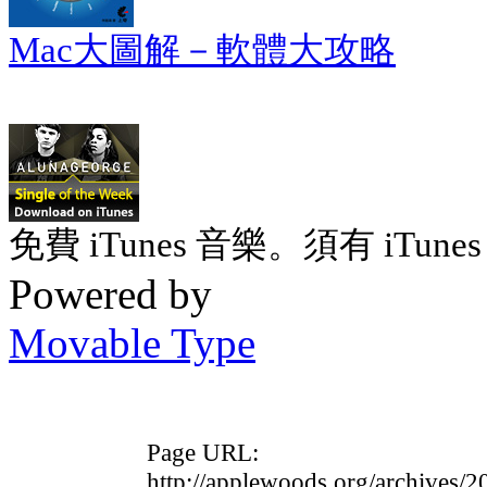
Mac大圖解－軟體大攻略
免費 iTunes 音樂。須有 iTunes 
Powered by
Movable Type
Page URL:
http://applewoods.org/archives/