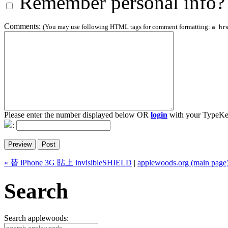
Remember personal info?
Comments:
(You may use following HTML tags for comment formatting:
a hr
Please enter the number displayed below OR
login
with your TypeKe
:
« 替 iPhone 3G 貼上 invisibleSHIELD
|
applewoods.org (main page
Search
Search applewoods: