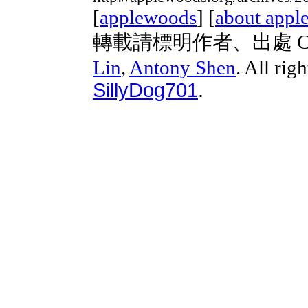
[
applewoods
] [
about appl
轉載請標明作者、出處 Copyri
Lin
,
Antony Shen
. All rig
SillyDog701
.