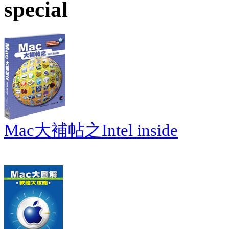
special
Mac大補帖之Intel inside