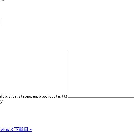
,
,
,
,
,
,
,
)
ef
b
i
br
strong
em
blockquote
tt
y.
irefox 3 下載日 »