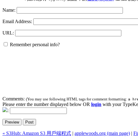
Name:
Email Address:
URL:
Remember personal info?
Comments:
(You may use following HTML tags for comment formatting:
a hr
Please enter the number displayed below OR
login
with your TypeKe
:
« S3Hub: Amazon S3 用戶端程式
|
applewoods.org (main page)
|
F