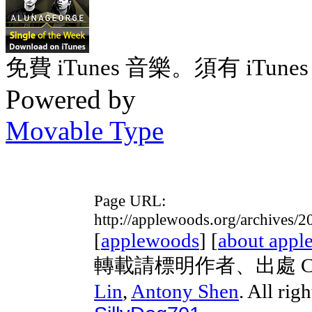
免費 iTunes 音樂。須有 iTunes 
Powered by
Movable Type
Page URL:
http://applewoods.org/archives/
[
applewoods
] [
about appl
轉載請標明作者、出處 Copyri
Lin
,
Antony Shen
. All rig