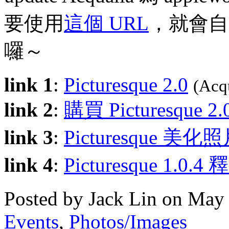
要使用
這個 URL
，就會自
囉～
link 1
:
Picturesque 2.0
(Acq
link 2
:
購買 Picturesque 2.
link 3
:
Picturesque 美化
link 4
:
Picturesque 1.0.4
Posted by Jack Lin on May
Events
,
Photos/Images