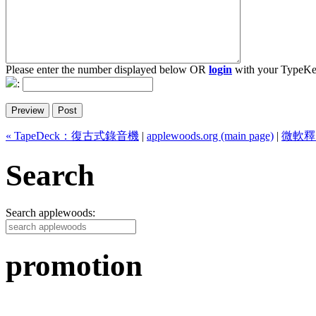
Please enter the number displayed below OR
login
with your TypeKe
:
« TapeDeck：復古式錄音機
|
applewoods.org (main page)
|
微軟釋出 O
Search
Search applewoods:
promotion