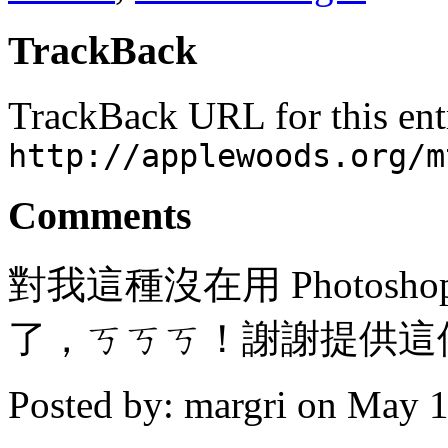
TrackBack
TrackBack URL for this ent
http://applewoods.org/m
Comments
對我這種沒在用 Photosh
了，ㄎㄎㄎ！謝謝提供這
Posted by: margri on May 