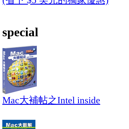
special
Mac大補帖之Intel inside