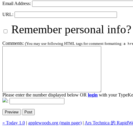
Email Address:
URL:
Remember personal info?
Comments:
(You may use following HTML tags for comment formatting:
a hr
Please enter the number displayed below OR
login
with your TypeKe
:
« Today 1.0
|
applewoods.org (main page)
|
Ars Technica 的 Rapi