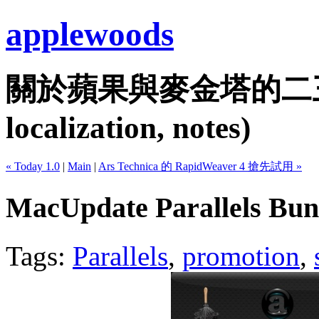
applewoods
關於蘋果與麥金塔的二三事...
localization, notes)
« Today 1.0
|
Main
|
Ars Technica 的 RapidWeaver 4 搶先試用 »
MacUpdate Parallels 
Tags:
Parallels
,
promotion
,