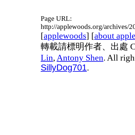
Page URL:
http://applewoods.org/archives/
[
applewoods
] [
about appl
轉載請標明作者、出處 Copyri
Lin
,
Antony Shen
. All rig
SillyDog701
.