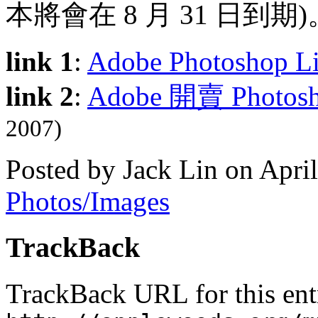
本將會在 8 月 31 日到期)
link 1
:
Adobe Photoshop Li
link 2
:
Adobe 開賣 Photosh
2007)
Posted by Jack Lin on Apri
Photos/Images
TrackBack
TrackBack URL for this ent