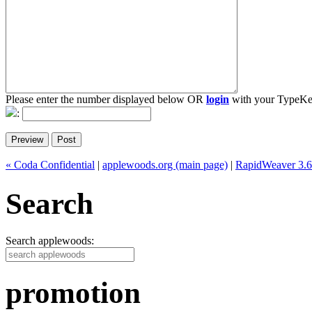
Please enter the number displayed below OR
login
with your TypeKe
:
« Coda Confidential
|
applewoods.org (main page)
|
RapidWeaver 
Search
Search applewoods:
promotion