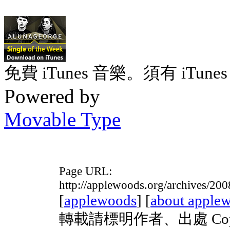
免費 iTunes 音樂。須有 iTunes 
Powered by
Movable Type
Page URL:
http://applewoods.org/archives/2
[
applewoods
] [
about apple
轉載請標明作者、出處 Copyrig