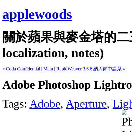
applewoods
關於蘋果與麥金塔的二三事...
localization, notes)
« Coda Confidential
|
Main
|
RapidWeaver 3.6.6 納入簡中語系 »
Adobe Photoshop Lightro
Tags:
Adobe
,
Aperture
,
Lig