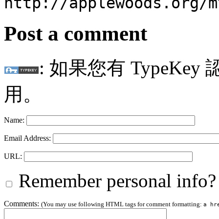
http://applewoods.org/m
Post a comment
: 如果您有 TypeKey
用。
Name:
Email Address:
URL:
Remember personal info?
Comments:
(You may use following HTML tags for comment formatting:
a hr