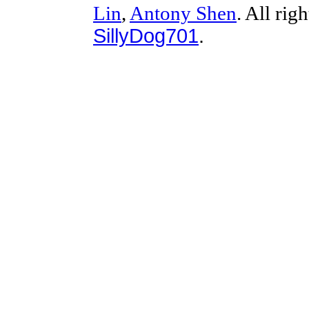
Lin
,
Antony Shen
. All rig
SillyDog701
.