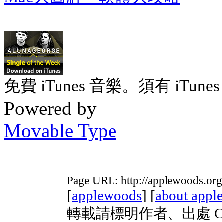
免費 iTunes 音樂。須有 iTunes 
Powered by
Movable Type
Page URL: http://applewoods.org
[
applewoods
] [
about appl
轉載請標明作者、出處 Copyri