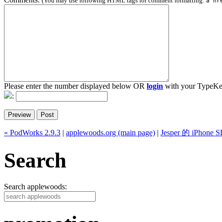
(You may use following HTML tags for comment formatting:
a hr
Please enter the number displayed below OR
login
with your TypeKe
:
« PodWorks 2.9.3
|
applewoods.org (main page)
|
Jesper 的 iPhon
Search
Search applewoods: