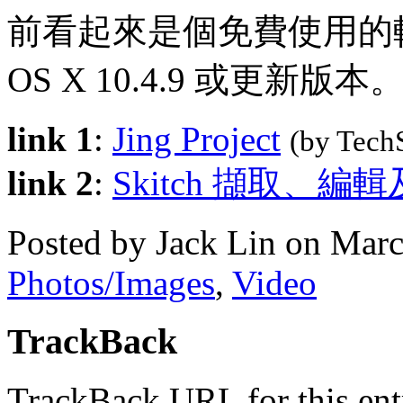
前看起來是個免費使用的軟體
OS X 10.4.9 或更新版本
link 1
:
Jing Project
(by Tech
link 2
:
Skitch 擷取、編
Posted by Jack Lin on Mar
Photos/Images
,
Video
TrackBack
TrackBack URL for this ent