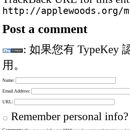
http://applewoods.org/m
Post a comment
: 如果您有 TypeKey
用。
Name:
Email Address:
URL:
Remember personal info?
Comments: