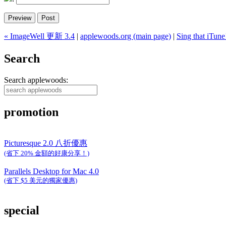
« ImageWell 更新 3.4
|
applewoods.org (main page)
|
Sing that iTune
Search
Search applewoods:
promotion
Picturesque 2.0 八折優惠
(省下 20% 金額的好康分享！)
Parallels Desktop for Mac 4.0
(省下 $5 美元的獨家優惠)
special