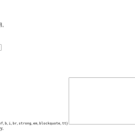
用。
,
,
,
,
,
,
,
)
ef
b
i
br
strong
em
blockquote
tt
y.