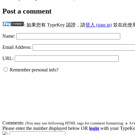
Post a comment
: 如果您有 TypeKey 認證，請
登入 (sign in)
並在此使
Name:
Email Address:
URL:
Remember personal info?
Comments:
(You may use following HTML tags for comment formatting:
a hr
Please enter the number displayed below OR
login
with your TypeKe
: