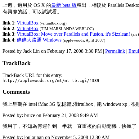
上週，適用於 OS X 的
最新 beta 版
釋出，相較於 Parallels Des
有興趣的話，可以試試看。
link 1
:
VirtualBox
(virtualbox.org)
link 2
:
VirtualBox
(TIM MARSLAND'S WEBLOG)
link 3
:
VirtualBox: Move over Parallels and Fusion, it's Sizzlean!
(ars
link 4
:
條條大路通 Windows
(applewoods, April 2007)
Posted by Jack Lin on February 17, 2008 3:30 PM
|
Permalink
|
Emula
TrackBack
TrackBack URL for this entry:
http://applewoods.org/mt/mt-tb.cgi/4339
Comments
我上星期在 intel iMac 3G 記憶體,灌irtulbox , 跑 window
Posted by: bruce on February 21, 2008 9:49 AM
我用了，不知為何運作到一半就一直重複的自動開機，快瘋了
Posted by: louloupan on November 5, 2008 12:30 AM