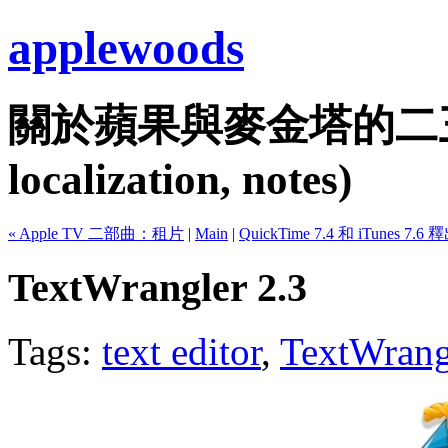
applewoods
關於蘋果與麥金塔的二三事...
localization, notes)
« Apple TV 二部曲：租片
|
Main
|
QuickTime 7.4 和 iTunes 7.6 
TextWrangler 2.3
Tags:
text editor
,
TextWrang