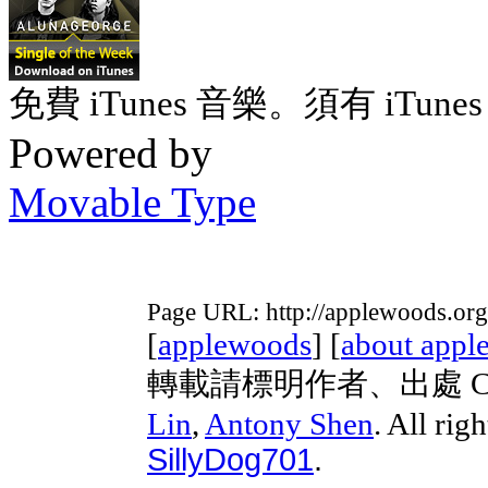
免費 iTunes 音樂。須有 iTunes 
Powered by
Movable Type
Page URL: http://applewoods.org
[
applewoods
] [
about appl
轉載請標明作者、出處 Copyri
Lin
,
Antony Shen
. All rig
SillyDog701
.