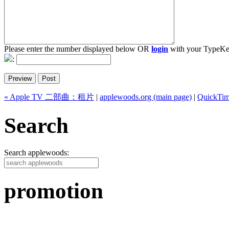
Please enter the number displayed below OR
login
with your TypeKe
:
« Apple TV 二部曲：租片
|
applewoods.org (main page)
|
QuickTim
Search
Search applewoods:
promotion