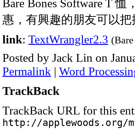
Bare Bones Software
惠，有興趣的朋友可以把
link
:
TextWrangler2.3
(Bare
Posted by Jack Lin on Jan
Permalink
|
Word Processin
TrackBack
TrackBack URL for this ent
http://applewoods.org/m