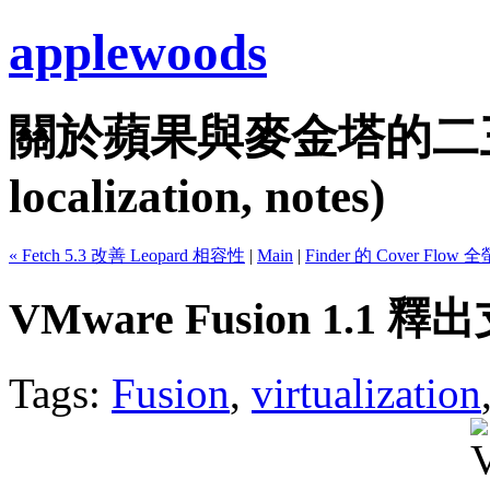
applewoods
關於蘋果與麥金塔的二三事...
localization, notes)
« Fetch 5.3 改善 Leopard 相容性
|
Main
|
Finder 的 Cover Flow 
VMware Fusion 1.1 釋
Tags:
Fusion
,
virtualization