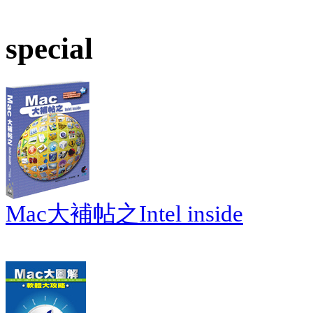
special
Mac大補帖之Intel inside