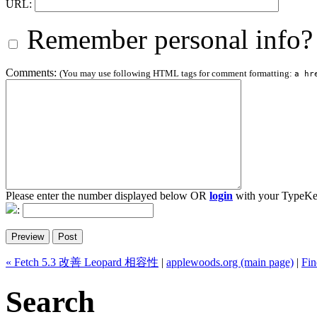
URL:
Remember personal info?
Comments:
(You may use following HTML tags for comment formatting:
a hr
Please enter the number displayed below OR
login
with your TypeKe
:
« Fetch 5.3 改善 Leopard 相容性
|
applewoods.org (main page)
|
Fi
Search