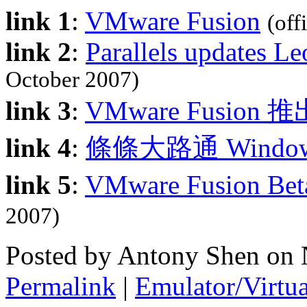
link 1
:
VMware Fusion
(offi
link 2
:
Parallels updates L
October 2007)
link 3
:
VMware Fusion 推
link 4
:
條條大路通 Windo
link 5
:
VMware Fusion Be
2007)
Posted by Antony Shen on
Permalink
|
Emulator/Virtua