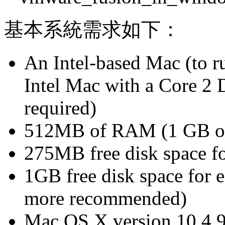
基本系統需求如下：
An Intel-based Mac (to r
Intel Mac with a Core 2 
required)
512MB of RAM (1 GB o
275MB free disk space 
1GB free disk space for 
more recommended)
Mac OS X version 10.4.9 