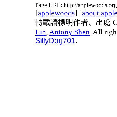
Page URL: http://applewoods.or
[
applewoods
] [
about appl
轉載請標明作者、出處 Copyri
Lin
,
Antony Shen
. All rig
SillyDog701
.