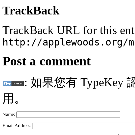
TrackBack
TrackBack URL for this ent
http://applewoods.org/m
Post a comment
: 如果您有 TypeKey
用。
Name:
Email Address: