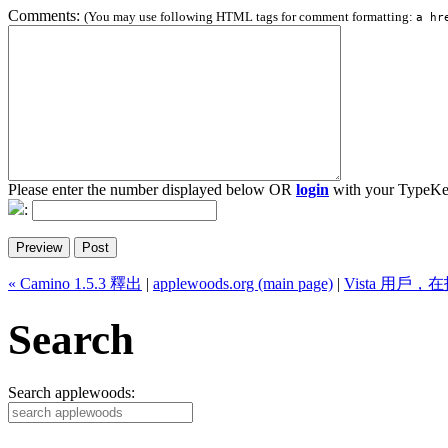
Comments:
(You may use following HTML tags for comment formatting:
a hr
Please enter the number displayed below OR
login
with your TypeKe
:
« Camino 1.5.3 釋出
|
applewoods.org (main page)
|
Vista 用戶
Search
Search applewoods: