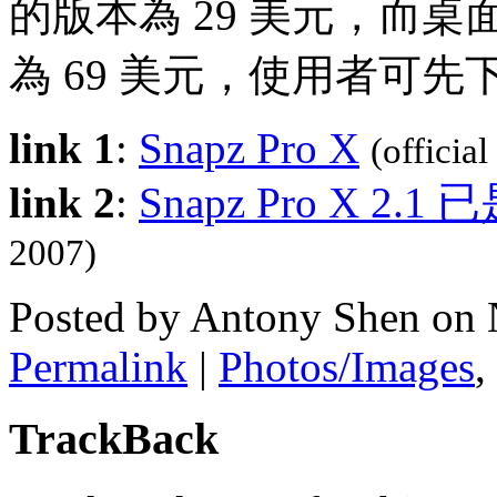
的版本為 29 美元，而桌
為 69 美元，使用者可先
link 1
:
Snapz Pro X
(official
link 2
:
Snapz Pro X 2.1 已
2007)
Posted by Antony Shen on
Permalink
|
Photos/Images
,
TrackBack