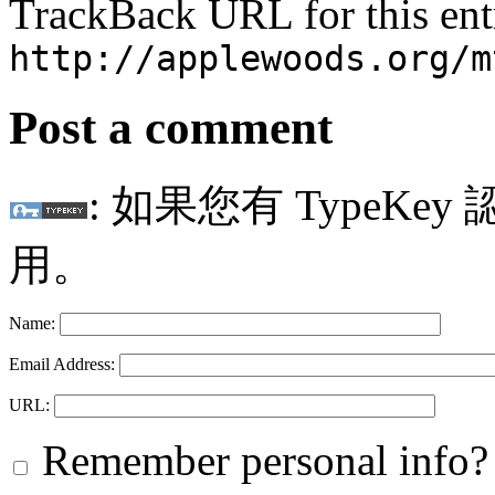
TrackBack URL for this ent
http://applewoods.org/m
Post a comment
: 如果您有 TypeKey
用。
Name:
Email Address:
URL:
Remember personal info?