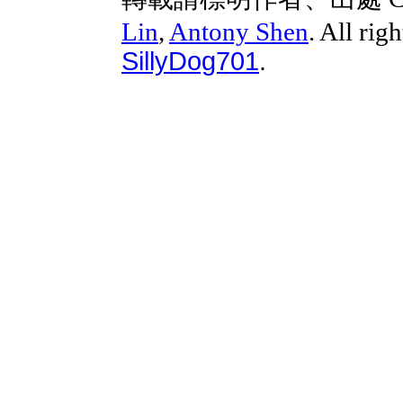
Lin
,
Antony Shen
. All rig
SillyDog701
.