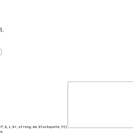
用。
,
,
,
,
,
,
,
)
ef
b
i
br
strong
em
blockquote
tt
y.