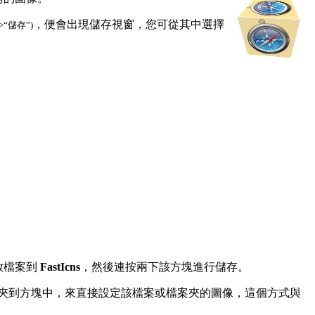
，便會出現儲存視窗，您可從其中選擇
>“儲存”)
放檔案到
FastIcns
，然後連按兩下該方塊進行儲存。
案夾到方塊中，來直接設定該檔案或檔案夾的圖像，這個方式與