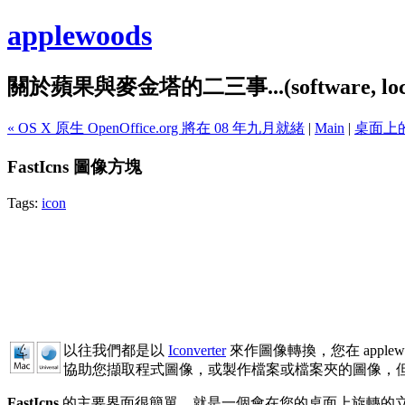
applewoods
關於蘋果與麥金塔的二三事...(software, localiz
« OS X 原生 OpenOffice.org 將在 08 年九月就緒
|
Main
|
桌面上的尺
FastIcns 圖像方塊
Tags:
icon
以往我們都是以
Iconverter
來作圖像轉換，您在 apple
協助您擷取程式圖像，或製作檔案或檔案夾的圖像，
FastIcns
的主要界面很簡單，就是一個會在您的桌面上旋轉的