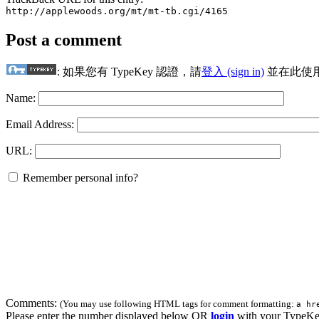
http://applewoods.org/mt/mt-tb.cgi/4165
Post a comment
: 如果您有 TypeKey 認證，請
登入 (sign in)
並在此使
Name:
Email Address:
URL:
Remember personal info?
Comments:
(You may use following HTML tags for comment formatting:
a hr
Please enter the number displayed below OR
login
with your TypeKe