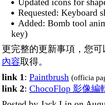
Updated icons for shape 
Requested: Keyboard sh
Added: Bomb tool anima
key)
更完整的更新事項，您可
內容
取得。
link 1
:
Paintbrush
(officia pa
link 2
:
ChocoFlop 影像
Posted by Jack Lin on Aug