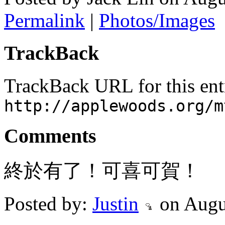
Permalink
|
Photos/Images
TrackBack
TrackBack URL for this ent
http://applewoods.org/m
Comments
終於有了！可喜可賀！
Posted by:
Justin
on Augu