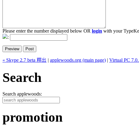
Please enter the number displayed below OR
login
with your TypeKe
:
« Skype 2.7 beta 釋出
|
applewoods.org (main page)
|
Virtual PC
Search
Search applewoods:
promotion