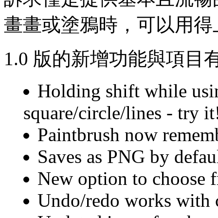
畫畫或塗鴉時，可以用得
1.0 版的新增功能與項目
Holding shift while usin
square/circle/lines - try it
Paintbrush now rememb
Saves as PNG by defaul
New option to choose f
Undo/redo works with c