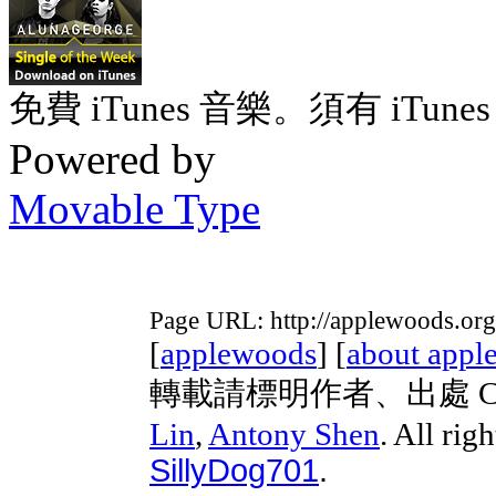
免費 iTunes 音樂。須有 iTunes 
Powered by
Movable Type
Page URL: http://applewoods.org
[
applewoods
] [
about appl
轉載請標明作者、出處 Copyri
Lin
,
Antony Shen
. All rig
SillyDog701
.