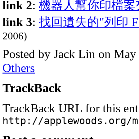
link 2
:
機器人幫你印檔案
link 3
:
找回遺失的"列印 Fin
2006)
Posted by Jack Lin on May
Others
TrackBack
TrackBack URL for this ent
http://applewoods.org/m