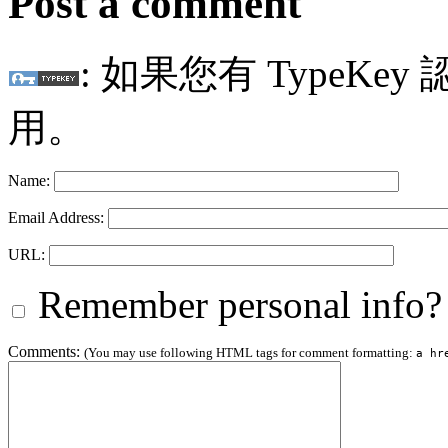
Post a comment
: 如果您有 TypeKey
用。
Name:
Email Address:
URL:
Remember personal info?
Comments:
(You may use following HTML tags for comment formatting:
a hr