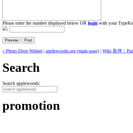
Please enter the number displayed below OR
login
with your TypeKe
:
« Photo Drop Widget
|
applewoods.org (main page)
|
Wiki 良伴：Pat
Search
Search applewoods:
promotion