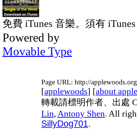
免費 iTunes 音樂。須有 iTunes 
Powered by
Movable Type
Page URL: http://applewoods.org
[
applewoods
] [
about appl
轉載請標明作者、出處 Copyri
Lin
,
Antony Shen
. All rig
SillyDog701
.