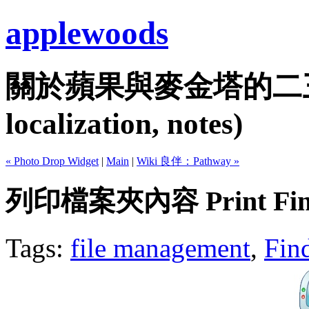
applewoods
關於蘋果與麥金塔的二三事...
localization, notes)
« Photo Drop Widget
|
Main
|
Wiki 良伴：Pathway »
列印檔案夾內容 Print Fin
Tags:
file management
,
Fin