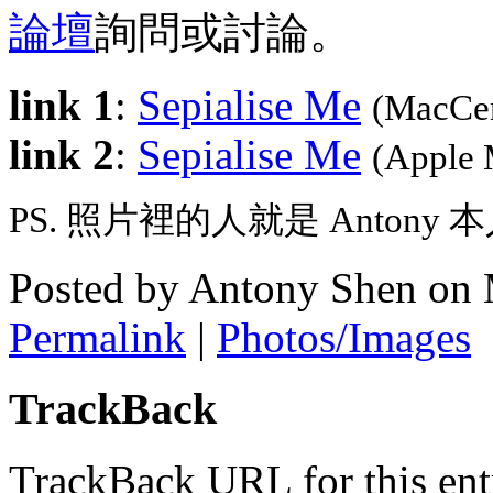
論壇
詢問或討論。
link 1
:
Sepialise Me
(MacCe
link 2
:
Sepialise Me
(Apple 
PS. 照片裡的人就是 Antony 
Posted by Antony Shen on
Permalink
|
Photos/Images
TrackBack
TrackBack URL for this ent