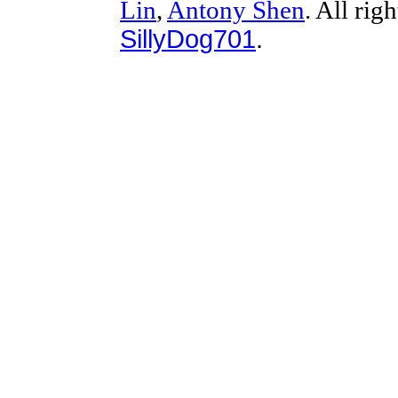
Lin
,
Antony Shen
. All rig
SillyDog701
.