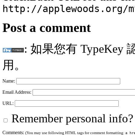
http://applewoods.org/m
Post a comment
: 如果您有 TypeKey
用。
Name:
Email Address:
URL:
Remember personal info?
Comments:
(You may use following HTML tags for comment formatting:
a hr