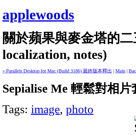
applewoods
關於蘋果與麥金塔的二三事...
localization, notes)
« Parallels Desktop for Mac (Build 3186) 最終版本釋出
|
Main
|
Bac
Sepialise Me 輕鬆
Tags:
image
,
photo