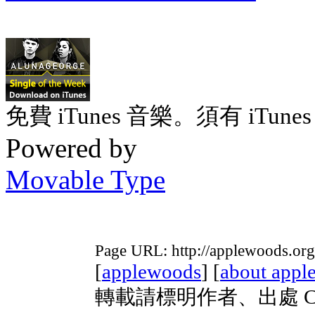
免費 iTunes 音樂。須有 iTunes 
Powered by
Movable Type
Page URL: http://applewoods.org
[
applewoods
] [
about appl
轉載請標明作者、出處 Copyri