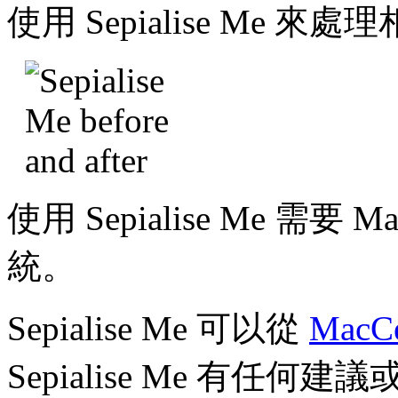
使用 Sepialise Me 
使用 Sepialise Me 需要 
統。
Sepialise Me 可以從
MacCe
Sepialise Me 有任