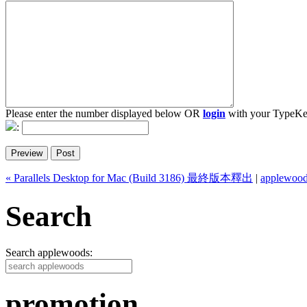
Please enter the number displayed below OR
login
with your TypeKe
:
« Parallels Desktop for Mac (Build 3186) 最終版本釋出
|
applewood
Search
Search applewoods:
promotion