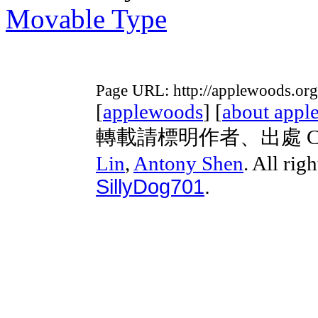
Movable Type
Page URL: http://applewoods.or
[
applewoods
] [
about appl
轉載請標明作者、出處 Copyri
Lin
,
Antony Shen
. All rig
SillyDog701
.