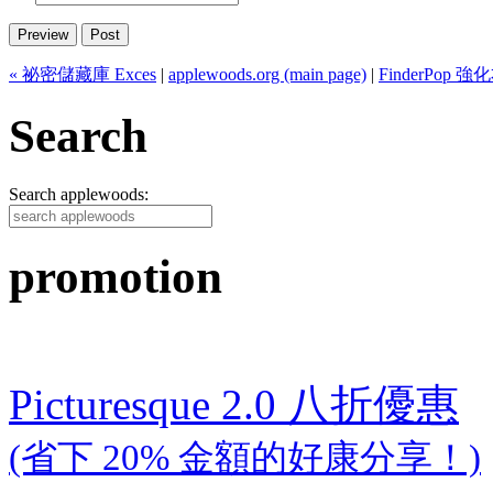
« 祕密儲藏庫 Exces
|
applewoods.org (main page)
|
FinderPop 
Search
Search applewoods:
promotion
Picturesque 2.0 八折優惠
(省下 20% 金額的好康分享！)