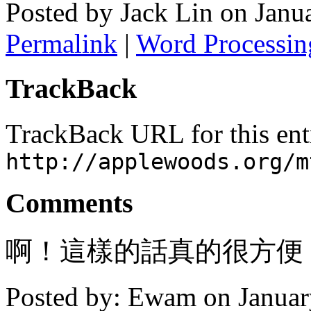
Posted by Jack Lin on Jan
Permalink
|
Word Processin
TrackBack
TrackBack URL for this ent
http://applewoods.org/m
Comments
啊！這樣的話真的很方便
Posted by: Ewam on Janua