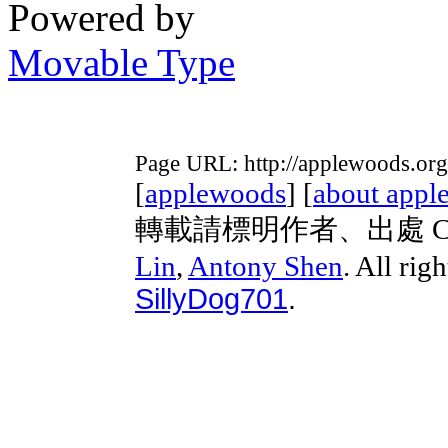
Powered by
Movable Type
Page URL: http://applewoods.org
[
applewoods
] [
about appl
轉載請標明作者、出處 Copyri
Lin
,
Antony Shen
. All rig
SillyDog701
.