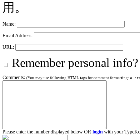
用。
Name:
Email Address:
URL:
Remember personal info?
Comments:
(You may use following HTML tags for comment formatting:
a hr
Please enter the number displayed below OR
login
with your TypeKe
: