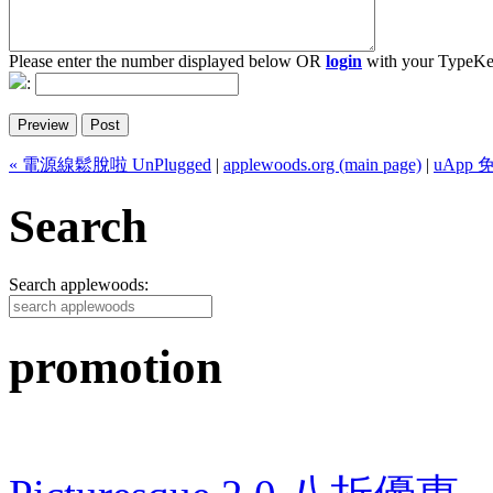
Please enter the number displayed below OR
login
with your TypeKe
:
« 電源線鬆脫啦 UnPlugged
|
applewoods.org (main page)
|
uApp
Search
Search applewoods:
promotion