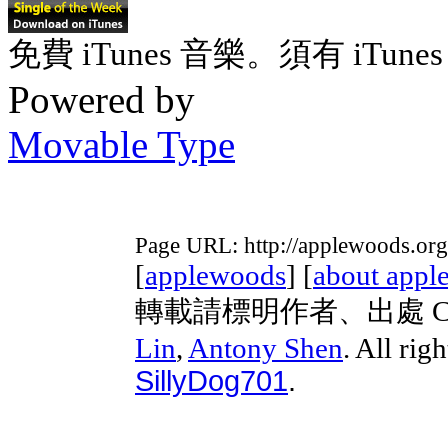
免費 iTunes 音樂。須有 iTunes 
Powered by
Movable Type
Page URL: http://applewoods.or
[
applewoods
] [
about appl
轉載請標明作者、出處 Copyri
Lin
,
Antony Shen
. All rig
SillyDog701
.