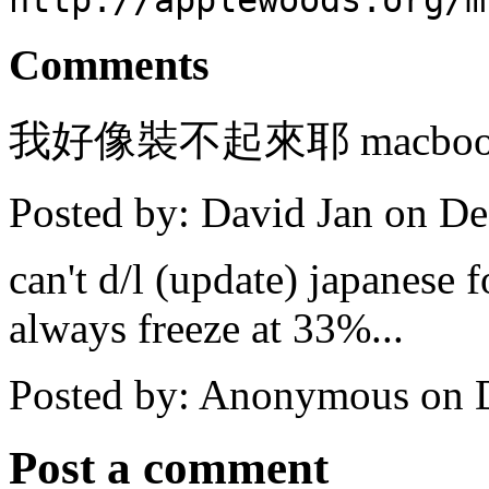
Comments
我好像裝不起來耶 macbook2
Posted by: David Jan on D
can't d/l (update) japanese 
always freeze at 33%...
Posted by: Anonymous on 
Post a comment