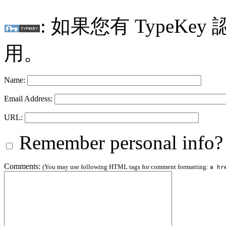
: 如果您有 TypeKey
用。
Name:
Email Address:
URL:
Remember personal info?
Comments:
(You may use following HTML tags for comment formatting:
a hr