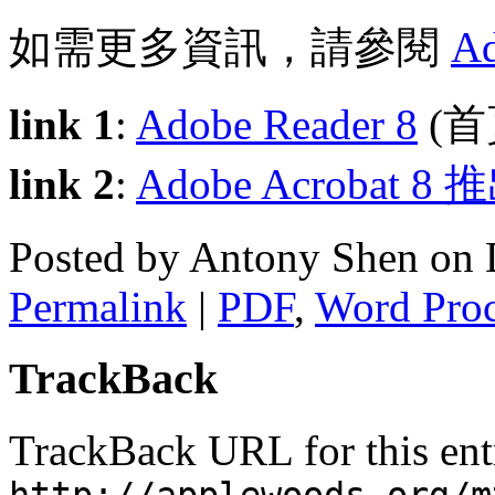
如需更多資訊，請參閱
Ad
link 1
:
Adobe Reader 8
(首
link 2
:
Adobe Acrobat 8 推
Posted by Antony Shen on
Permalink
|
PDF
,
Word Proc
TrackBack
TrackBack URL for this ent
http://applewoods.org/m