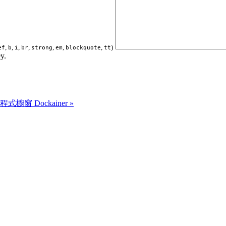
,
,
,
,
,
,
,
)
ef
b
i
br
strong
em
blockquote
tt
y.
程式櫥窗 Dockainer »