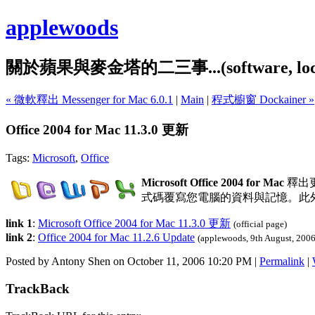
applewoods
關於蘋果與麥金塔的二三事...(software, localiz
« 微軟釋出 Messenger for Mac 6.0.1
|
Main
|
程式櫥窗 Dockainer »
Office 2004 for Mac 11.3.0 更新
Tags:
Microsoft
,
Office
Microsoft Office 2004 for Mac
釋出
式碼覆寫您電腦的資料與記憶。此外，此
link 1
:
Microsoft Office 2004 for Mac 11.3.0 更新
(official page)
link 2
:
Office 2004 for Mac 11.2.6 Update
(applewoods, 9th August, 2006
Posted by Antony Shen on October 11, 2006 10:20 PM
|
Permalink
|
TrackBack