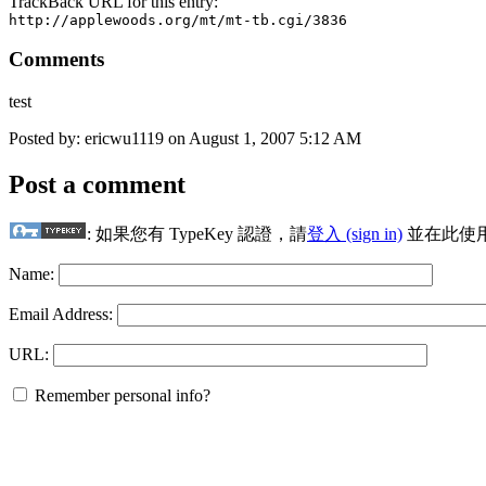
TrackBack URL for this entry:
http://applewoods.org/mt/mt-tb.cgi/3836
Comments
test
Posted by: ericwu1119 on August 1, 2007 5:12 AM
Post a comment
: 如果您有 TypeKey 認證，請
登入 (sign in)
並在此使
Name:
Email Address:
URL:
Remember personal info?