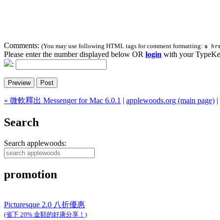
Comments:
(You may use following HTML tags for comment formatting:
a hr
Please enter the number displayed below OR
login
with your TypeKe
:
« 微軟釋出 Messenger for Mac 6.0.1
|
applewoods.org (main page)
|
Search
Search applewoods:
promotion
Picturesque 2.0 八折優惠
(省下 20% 金額的好康分享！)