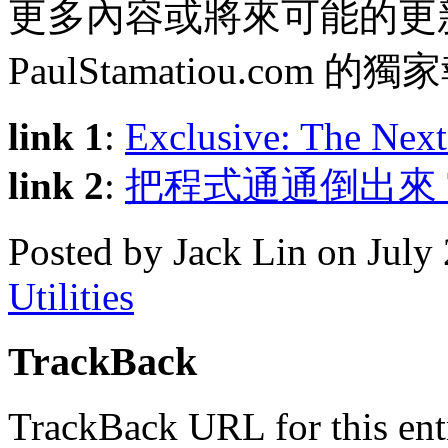
更多內容或將來可能的更
PaulStamatiou.com 的
link 1
:
Exclusive: The Nex
link 2
:
把程式通通倒出來 T
Posted by Jack Lin on July
Utilities
TrackBack
TrackBack URL for this ent