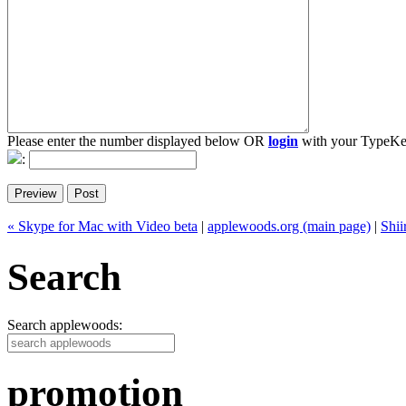
Please enter the number displayed below OR
login
with your TypeKe
:
« Skype for Mac with Video beta
|
applewoods.org (main page)
|
Shi
Search
Search applewoods:
promotion