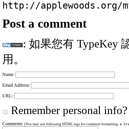
http://applewoods.org/m
Post a comment
: 如果您有 TypeKey
用。
Name:
Email Address:
URL:
Remember personal info?
Comments:
(You may use following HTML tags for comment formatting:
a hr