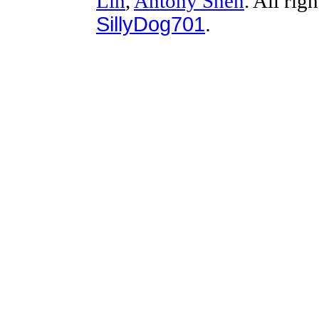
Lin
,
Antony Shen
. All rig
SillyDog701
.