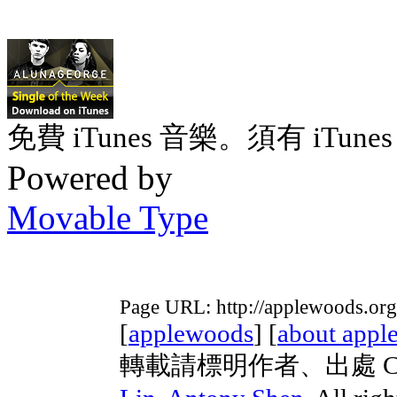
免費 iTunes 音樂。須有 iTunes 
Powered by
Movable Type
Page URL: http://applewoods.org
[
applewoods
] [
about appl
轉載請標明作者、出處 Copyri