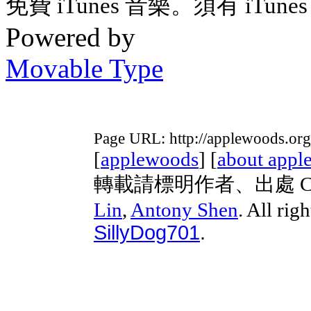
免費 iTunes 音樂。須有 iTunes 
Powered by
Movable Type
Page URL: http://applewoods.org
[
applewoods
] [
about appl
轉載請標明作者、出處 Copyri
Lin
,
Antony Shen
. All rig
SillyDog701
.