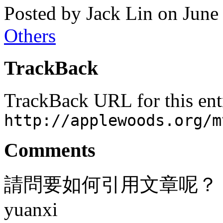
Posted by Jack Lin on Jun
Others
TrackBack
TrackBack URL for this ent
http://applewoods.org/m
Comments
請問要如何引用文章呢？
yuanxi