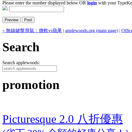
Please enter the number displayed below OR
login
with your TypeKe
:
« 無線鍵盤滑鼠：微軟vs蘋果
|
applewoods.org (main page)
|
Offic
Search
Search applewoods:
promotion
Picturesque 2.0 八折優惠