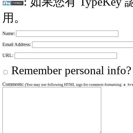
: 如果您有 TypeKey
用。
Name:
Email Address:
URL:
Remember personal info?
Comments:
(You may use following HTML tags for comment formatting:
a hr