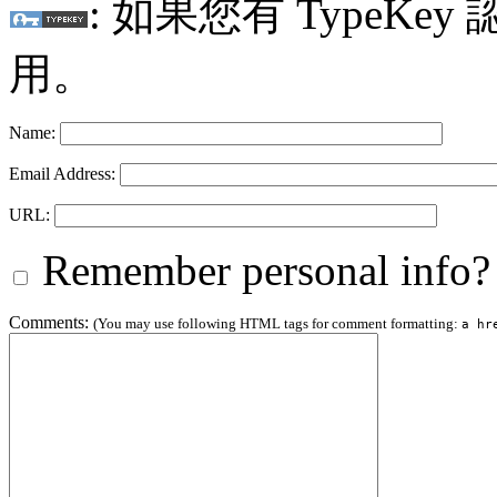
: 如果您有 TypeKey
用。
Name:
Email Address:
URL:
Remember personal info?
Comments:
(You may use following HTML tags for comment formatting:
a hr