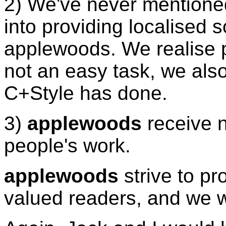
2) We've never mentioned 
into providing localised s
applewoods. We realise p
not an easy task, we als
C+Style has done.
3)
applewoods
receive n
people's work.
applewoods
strive to pr
valued readers, and we wi