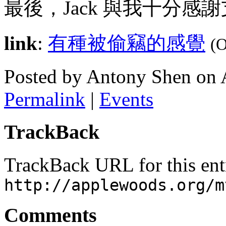
最後，Jack 與我十分感
link
:
有種被偷竊的感覺
(O
Posted by Antony Shen on 
Permalink
|
Events
TrackBack
TrackBack URL for this ent
http://applewoods.org/m
Comments