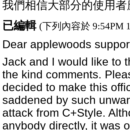
我們相信大部分的使用者
已編輯
(下列內容於 9:54PM 12t
Dear applewoods support
Jack and I would like to
the kind comments. Plea
decided to make this off
saddened by such unwarr
attack from C+Style. Alt
anybody directly, it was 