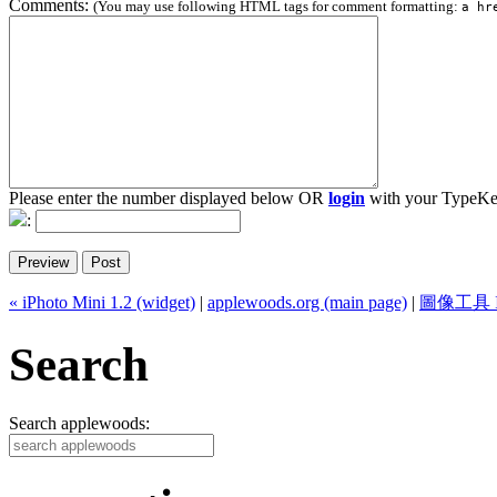
Comments:
(You may use following HTML tags for comment formatting:
a hr
Please enter the number displayed below OR
login
with your TypeKe
:
« iPhoto Mini 1.2 (widget)
|
applewoods.org (main page)
|
圖像工具 Ima
Search
Search applewoods: