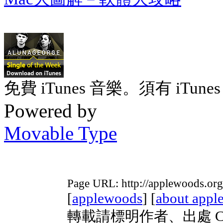
免費 iTunes 音樂。須有 iTunes 
Powered by
Movable Type
Page URL: http://applewoods.org
[
applewoods
] [
about appl
轉載請標明作者、出處 Copyri