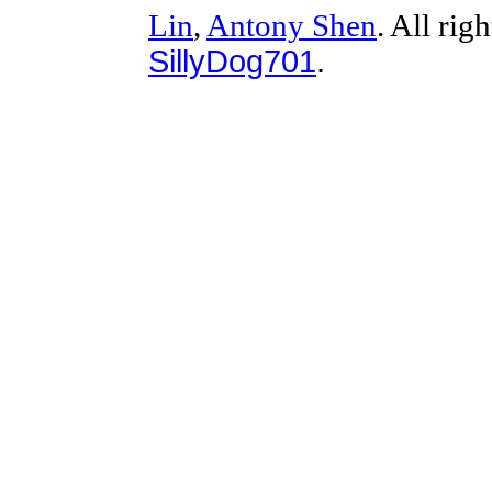
Lin
,
Antony Shen
. All rig
SillyDog701
.