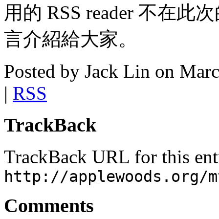
用的 RSS reader 
言介紹給大家。
Posted by Jack Lin on Mar
|
RSS
TrackBack
TrackBack URL for this ent
http://applewoods.org/m
Comments