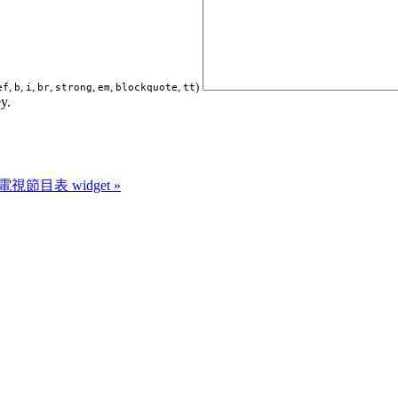
,
,
,
,
,
,
,
)
ef
b
i
br
strong
em
blockquote
tt
y.
電視節目表 widget »