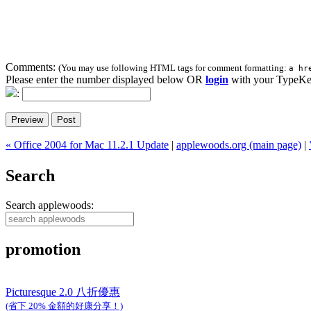
Comments:
(You may use following HTML tags for comment formatting:
a hr
Please enter the number displayed below OR
login
with your TypeKe
:
« Office 2004 for Mac 11.2.1 Update
|
applewoods.org (main page)
|
Search
Search applewoods:
promotion
Picturesque 2.0 八折優惠
(省下 20% 金額的好康分享！)