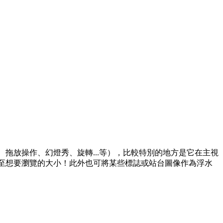
標籤、拖放操作、幻燈秀、旋轉...等），比較特別的地方是它在主視
至想要瀏覽的大小！此外也可將某些標誌或站台圖像作為浮水