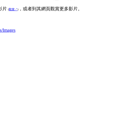
影片
，或者到其網頁觀賞更多影片。
(
觀賞↗
)
s/Images