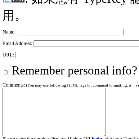
用。
Name:
Email Address:
URL:
Remember personal info?
Comments:
(You may use following HTML tags for comment formatting:
a hr
Please enter the number displayed below OR
login
with your TypeKe