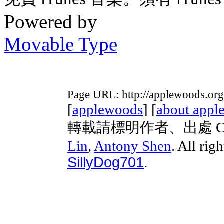
Powered by
Movable Type
Page URL: http://applewoods.org
[
applewoods
] [
about appl
轉載請標明作者、出處 Copyri
Lin
,
Antony Shen
. All rig
SillyDog701
.