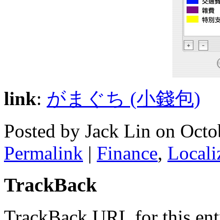
link
:
がまぐち (小錢包)
Posted by Jack Lin on Oct
Permalink
|
Finance
,
Locali
TrackBack
TrackBack URL for this ent