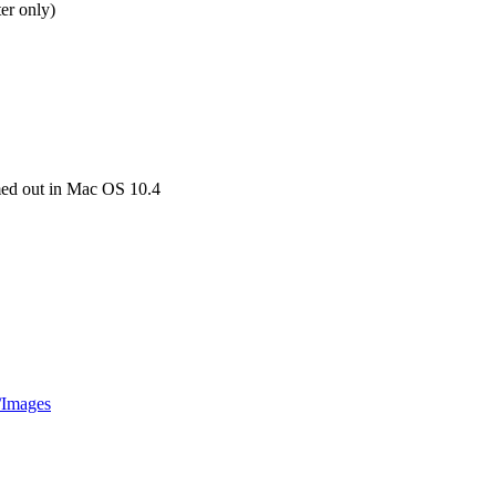
er only)
med out in Mac OS 10.4
/Images