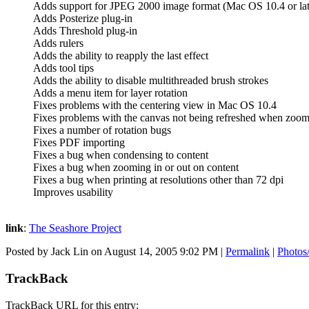
Adds support for JPEG 2000 image format (Mac OS 10.4 or lat
Adds Posterize plug-in
Adds Threshold plug-in
Adds rulers
Adds the ability to reapply the last effect
Adds tool tips
Adds the ability to disable multithreaded brush strokes
Adds a menu item for layer rotation
Fixes problems with the centering view in Mac OS 10.4
Fixes problems with the canvas not being refreshed when zoo
Fixes a number of rotation bugs
Fixes PDF importing
Fixes a bug when condensing to content
Fixes a bug when zooming in or out on content
Fixes a bug when printing at resolutions other than 72 dpi
Improves usability
link
:
The Seashore Project
Posted by Jack Lin on August 14, 2005 9:02 PM
|
Permalink
|
Photos
TrackBack
TrackBack URL for this entry: