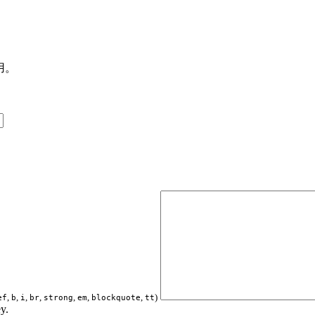
用。
,
,
,
,
,
,
,
)
ef
b
i
br
strong
em
blockquote
tt
y.