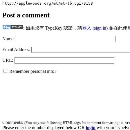
http://applewoods.org/mt/mt-tb.cgi/3158
Post a comment
: 如果您有 TypeKey 認證，請
登入 (sign in)
並在此使
Name:
Email Address:
URL:
Remember personal info?
Comments:
(You may use following HTML tags for comment formatting:
a hr
Please enter the number displayed below OR
login
with your TypeKe