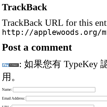
TrackBack
TrackBack URL for this ent
http://applewoods.org/m
Post a comment
: 如果您有 TypeKey
用。
Name:
Email Address: