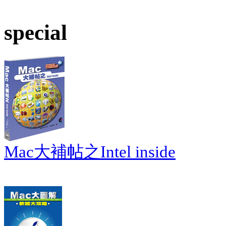
special
Mac大補帖之Intel inside