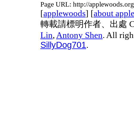
Page URL: http://applewoods.or
[
applewoods
] [
about appl
轉載請標明作者、出處 Copyri
Lin
,
Antony Shen
. All rig
SillyDog701
.