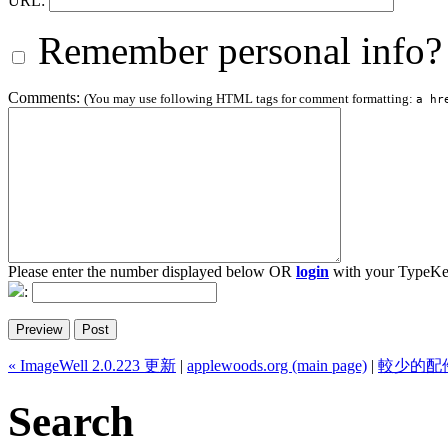
URL:
Remember personal info?
Comments:
(You may use following HTML tags for comment formatting:
a hr
Please enter the number displayed below OR
login
with your TypeKe
:
« ImageWell 2.0.223 更新
|
applewoods.org (main page)
|
較少的配
Search