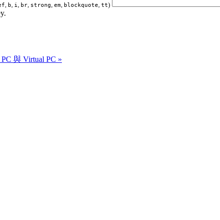
,
,
,
,
,
,
,
)
ef
b
i
br
strong
em
blockquote
tt
y.
 PC 與 Virtual PC »