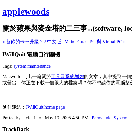
applewoods
關於蘋果與麥金塔的二三事...(software, localiz
« 替你的卡車升級 3.2 中文版
|
Main
|
Guest PC 與 Virtual PC »
IWillQuit 電腦自行關機
Tags:
system maintenance
Macworld 刊出一篇關於
工具及系統增強
的文章，其中提到一個
或登出。你正在下載一個很大的檔案嗎？你不想讓你的電腦整夜開著嗎
延伸連結：
IWillQuit home page
Posted by Jack Lin on May 19, 2005 4:50 PM
|
Permalink
|
System
TrackBack