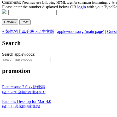
Comments:
(You may use following HTML tags for comment formatting:
a hr
Please enter the number displayed below OR
login
with your TypeKe
:
« 替你的卡車升級 3.2 中文版
|
applewoods.org (main page)
|
Guest
Search
Search applewoods:
promotion
Picturesque 2.0 八折優惠
(省下 20% 金額的好康分享！)
Parallels Desktop for Mac 4.0
(省下 $5 美元的獨家優惠)