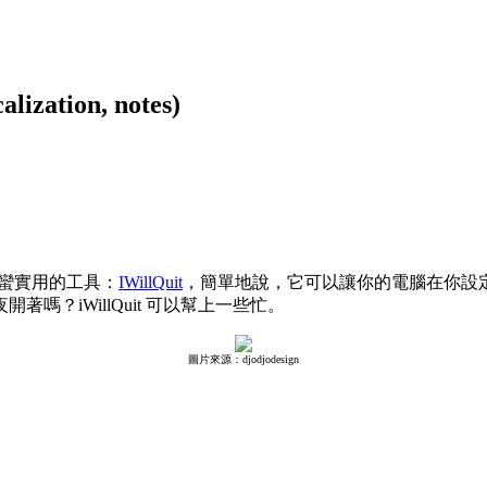
ation, notes)
蠻實用的工具：
IWillQuit
，簡單地說，它可以讓你的電腦在你設定的
？iWillQuit 可以幫上一些忙。
圖片來源：djodjodesign