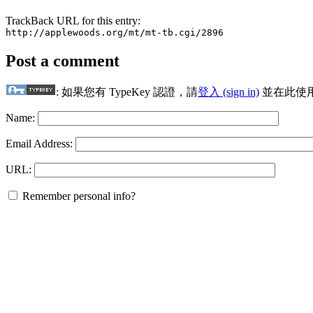
TrackBack URL for this entry:
http://applewoods.org/mt/mt-tb.cgi/2896
Post a comment
: 如果您有 TypeKey 認證，請
登入 (sign in)
並在此使
Name:
Email Address:
URL:
Remember personal info?