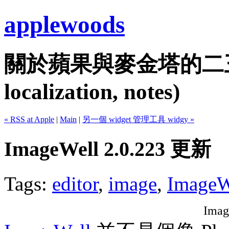
applewoods
關於蘋果與麥金塔的二三事...
localization, notes)
« RSS at Apple
|
Main
|
另一個 widget 管理工具 widgy »
ImageWell 2.0.223 更新
Tags:
editor
,
image
,
ImageW
Imag