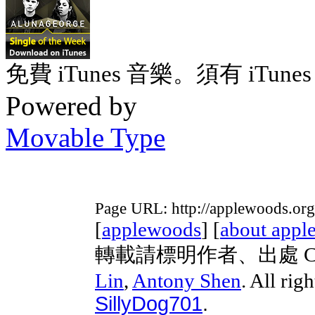
免費 iTunes 音樂。須有 iTunes 
Powered by
Movable Type
Page URL: http://applewoods.or
[
applewoods
] [
about appl
轉載請標明作者、出處 Copyri
Lin
,
Antony Shen
. All rig
SillyDog701
.