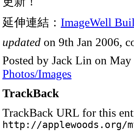
更新！
延伸連結：
ImageWell Buil
updated
on 9th Jan 2006, co
Posted by Jack Lin on May
Photos/Images
TrackBack
TrackBack URL for this ent
http://applewoods.org/m