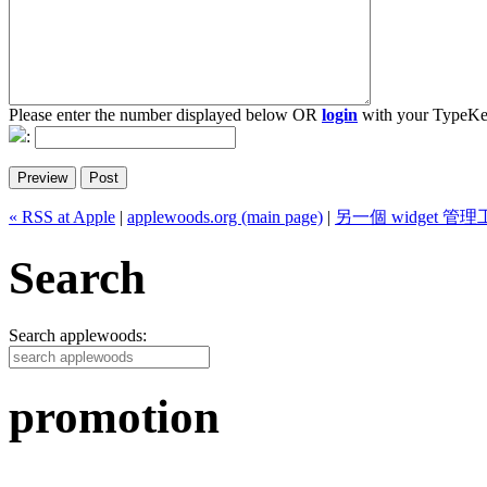
Please enter the number displayed below OR
login
with your TypeKe
:
« RSS at Apple
|
applewoods.org (main page)
|
另一個 widget 管理工
Search
Search applewoods:
promotion