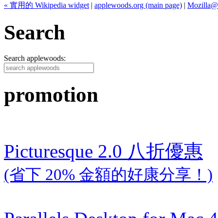
« 實用的 Wikipedia widget
|
applewoods.org (main page)
|
Mozilla
Search
Search applewoods:
promotion
Picturesque 2.0 八折優惠
(省下 20% 金額的好康分享！)