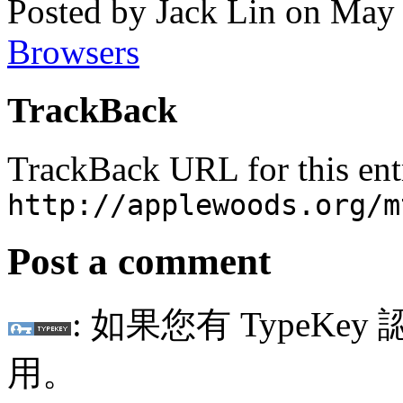
Posted by Jack Lin on May
Browsers
TrackBack
TrackBack URL for this ent
http://applewoods.org/m
Post a comment
: 如果您有 TypeKey
用。