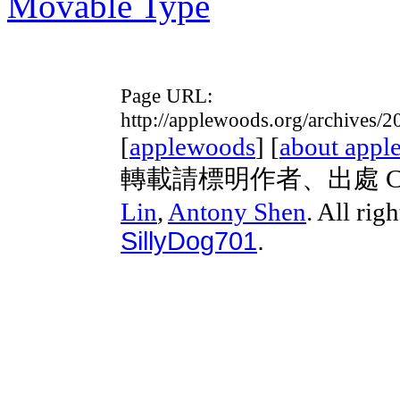
Movable Type
Page URL:
http://applewoods.org/archives/
[
applewoods
] [
about appl
轉載請標明作者、出處 Copyri
Lin
,
Antony Shen
. All rig
SillyDog701
.