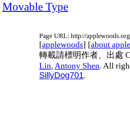
Movable Type
Page URL: http://applewoods.or
[
applewoods
] [
about appl
轉載請標明作者、出處 Copyri
Lin
,
Antony Shen
. All rig
SillyDog701
.