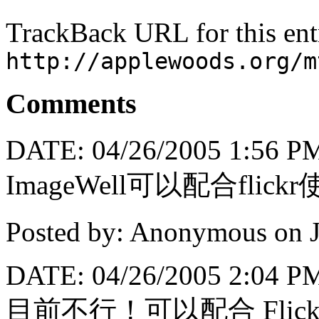
TrackBack URL for this ent
http://applewoods.org/m
Comments
DATE: 04/26/2005 1:56 P
ImageWell可以配合flick
Posted by: Anonymous on 
DATE: 04/26/2005 2:04 P
目前不行！可以配合 Flickr 