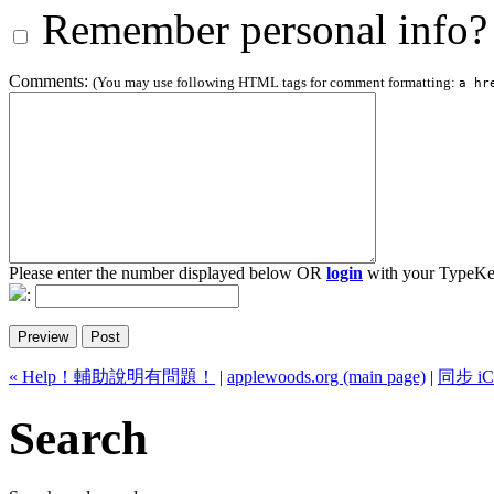
Remember personal info?
Comments:
(You may use following HTML tags for comment formatting:
a hr
Please enter the number displayed below OR
login
with your TypeKe
:
« Help！輔助說明有問題！
|
applewoods.org (main page)
|
同步 iC
Search