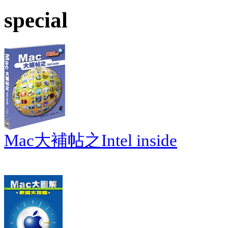
special
Mac大補帖之Intel inside