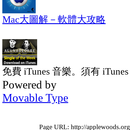
Mac大圖解－軟體大攻略
免費 iTunes 音樂。須有 iTunes 
Powered by
Movable Type
Page URL: http://applewoods.org