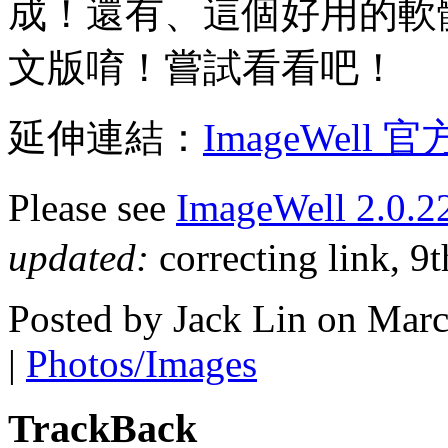
成！還有、這個好用的軟
文版唷！嘗試看看吧！
延伸連結：
ImageWell 
Please see
ImageWell 2.0.
updated:
correcting link, 9
Posted by Jack Lin on Mar
|
Photos/Images
TrackBack