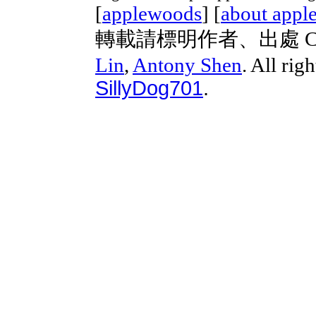
[
applewoods
] [
about appl
轉載請標明作者、出處 Copyri
Lin
,
Antony Shen
. All rig
SillyDog701
.